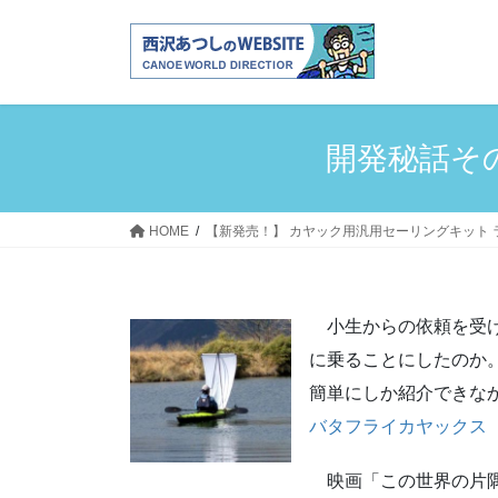
コ
ナ
ン
ビ
テ
ゲ
ン
ー
ツ
シ
へ
ョ
開発秘話そ
ス
ン
キ
に
ッ
移
HOME
【新発売！】 カヤック用汎用セーリングキット ライトセー
プ
動
小生からの依頼を受け
に乗ることにしたのか
簡単にしか紹介できな
バタフライカヤックス
映画「この世界の片隅