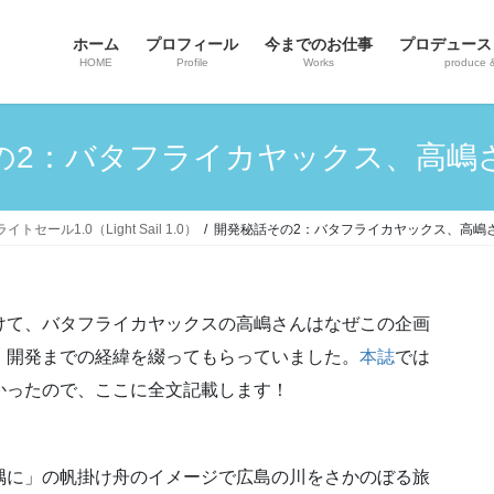
ホーム
プロフィール
今までのお仕事
プロデュース
HOME
Profile
Works
produce 
の2：バタフライカヤックス、高嶋
ル1.0（Light Sail 1.0）
開発秘話その2：バタフライカヤックス、高嶋
て、バタフライカヤックスの高嶋さんはなぜこの企画
。開発までの経緯を綴ってもらっていました。
本誌
では
かったので、ここに全文記載します！
に」の帆掛け舟のイメージで広島の川をさかのぼる旅