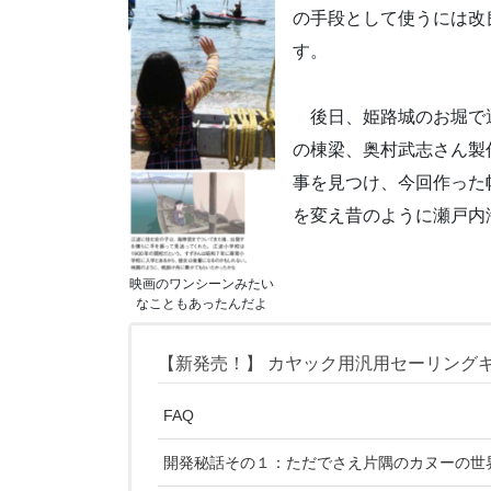
の手段として使うには改
す。
後日、姫路城のお堀で
の棟梁、奥村武志さん製
事を見つけ、今回作った
を変え昔のように瀬戸内
映画のワンシーンみたい
なこともあったんだよ
【新発売！】 カヤック用汎用セーリングキット ラ
FAQ
開発秘話その１：ただでさえ片隅のカヌーの世