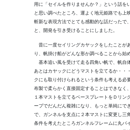
用に「セイルを作りませんか？」という話を
と思い調べたところ、運よく地元姫路でも上
斬新な表現方法でとても感動的な話だったで
と、開発を引き受けることにしました。
昔に一度セイリングカヤックをしたことがあ
り、帆掛け船がどんな形か調べることから始
基本追い風を受けて走る四角い帆で、帆自体
あとはカヤックにどうマストを立てるか・・
クにも取り付けられるという条件も考える必
布製で柔らかく直接固定することはできなく
１本マストを立てるベースプレートをＤリン
ープでだんだん複雑になり、もっと単純にで
で、ガンネルを支点に２本マストに変更し三
条件を考えたところガンネルフレームに丸パ