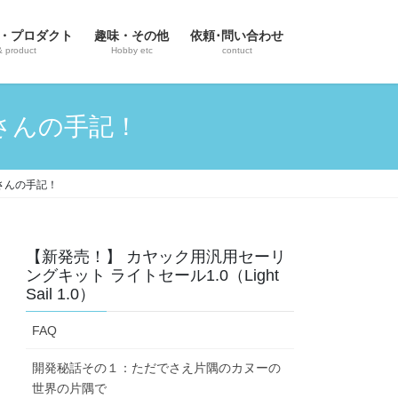
・プロダクト
趣味・その他
依頼･問い合わせ
& product
Hobby etc
contuct
さんの手記！
さんの手記！
【新発売！】 カヤック用汎用セーリ
ングキット ライトセール1.0（Light
Sail 1.0）
FAQ
開発秘話その１：ただでさえ片隅のカヌーの
世界の片隅で