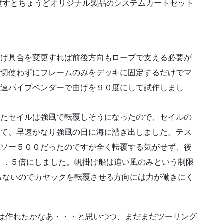
渡すとちょうどオリジナル製品のシステムカートセット
げ具合を変更すれば前後方向もロープで支える必要が
一切使わずにフレームのみをデッキに固定するだけでマ
早速パイプベンダーで曲げを９０度にして試作しまし
たセイルは強風で転覆しそうになったので、セイルの
して、早速かなり強風の日に海に漕ぎ出しました。テス
ーソー５００だったのですが全く転覆する気がせず、後
１．５倍にしました。帆掛け船は追い風のみという制限
らないのでカヤックを転覆させる方向には力が働きにく
は作れたかなあ・・・と思いつつ、まだまだツーリング