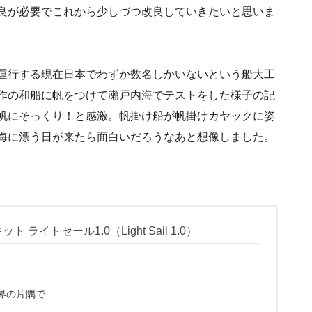
良が必要でこれから少しづつ改良していきたいと思いま
運行する現在日本でわずか数名しかいないという船大工
作の和船に帆をつけて瀬戸内海でテストをした様子の記
帆にそっくり！と感激。帆掛け船が帆掛けカヤックに姿
海に漂う日が来たら面白いだろうなあと想像しました。
イトセール1.0（Light Sail 1.0）
界の片隅で