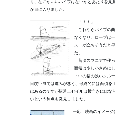
り、なにかいいパイプはないかとあたりを見
が目に入りました。
「！！」
これならパイプの曲
なくなり、ロープは
ストが立ちそうだと
た。
昔タスマニアで作っ
面積は少し小さめに
ト中の幅の狭いクル
日弱い風では進みが悪く、最終的には面積を
はあるのですが構造上セイルは横向きにはな
いという利点も発見しました。
一応、映画のイメージ