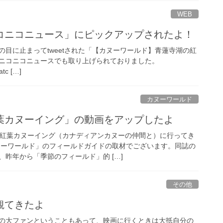
WEB
コニコニュース」にピックアップされたよ！
の目に止まってtweetされた「【カヌーワールド】青蓮寺湖の紅
、ニコニコニュースでも取り上げられておりました。
atc […]
カヌーワールド
葉カヌーイング」の動画をアップしたよ
の紅葉カヌーイング（カナディアンカヌーの仲間と）に行ってき
ヌーワールド」のフィールドガイドの取材でございます。同誌の
昨年から「季節のフィールド」的 […]
その他
観てきたよ
の大ファンということもあって、映画に行くときは大抵自分の