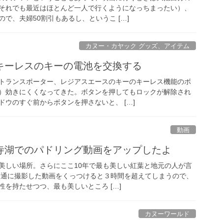
それでも最近はほとんど一人で行くようになっちまったい）、
で、夫婦50割引もあるし、というこ […]
カヌー・カヤック グッズ、アイテム
キーレスのキーの電池を交換する
トランスポーター、レジアスエースのキーのキーレス機能のボ
）効きにくくなってきた。ボタンを押してもロックが解除され
ウのすぐ前からボタンを押さないと、 […]
動画
寺湖でのパドリング動画をアップしたよ
美しい場所。さらにここ10年で最も美しい紅葉と地元の人が言
普通に撮影した動画をくっつけると３時間を超えてしまうので、
を持たせつつ、最も美しいところ […]
カヌーワールド