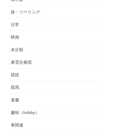
旅・ツーリング
日常
映画
未分類
東雲合奏団
競技
競馬
著書
趣味（hobby）
車関連