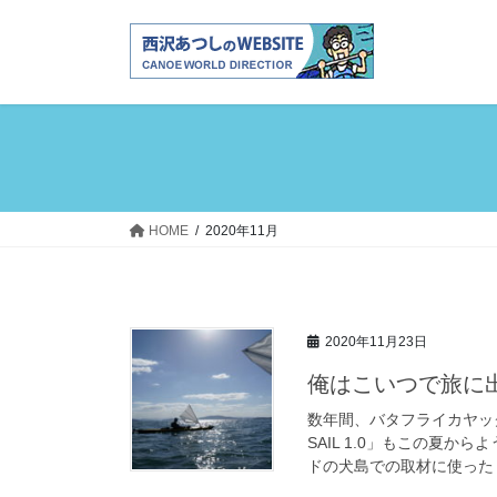
コ
ナ
ン
ビ
テ
ゲ
ン
ー
ツ
シ
へ
ョ
ス
ン
キ
に
ッ
移
HOME
2020年11月
プ
動
2020年11月23日
俺はこいつで旅に
数年間、バタフライカヤッ
SAIL 1.0」もこの夏
ドの犬島での取材に使ったり