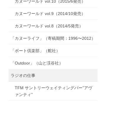
カヌーワールド vol.10（2015/6発売）
カヌーワールド vol.9（2014/10発売）
カヌーワールド vol.8（2014/5発売）
「カヌーライフ」（寄稿期間：1996〜2012）
「ボート倶楽部」（舵社）
「Outdoor」（山と渓谷社）
ラジオの仕事
TFM サントリーウェイティングバー”アヴ
ァンティ”