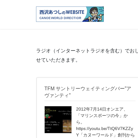
コ
ナ
ン
ビ
テ
ゲ
ン
ー
ツ
シ
へ
ョ
ス
ン
ラジオ（インターネットラジオを含む）でお
キ
に
せていただきます。
ッ
移
プ
動
TFM サントリーウェイティングバー”ア
ヴァンティ”
2012年7月14日オンエア、
「マリンスポーツの今」か
ら。
https://youtu.be/TtQ6V7KZZy
Y「カヌーワールド」創刊から