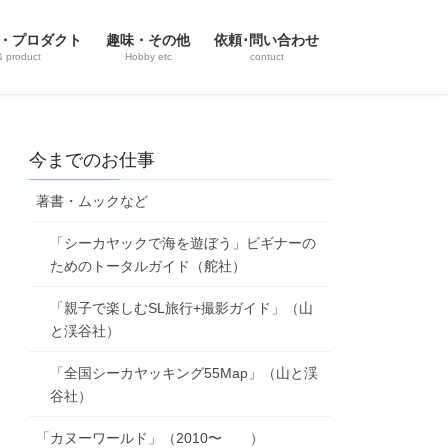
・プロダクト
趣味・その他
依頼･問い合わせ
& product
Hobby etc
contuct
今までのお仕事
著書・ムックなど
「シーカヤックで海を遊ぼう」ビギナーの
ためのトータルガイド（舵社）
「親子で楽しむSL旅行+撮影ガイド」（山
と渓谷社）
「全国シーカヤッキング55Map」（山と渓
谷社）
「カヌーワールド」（2010〜 ）