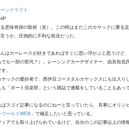
ムーンクラフト
4P
ある意味奇跡の取材（笑）。この時はまだこのカヤックに乗る
と言うか、圧倒的に不利な状況だった。
んはカーレースが好きであればすぐに思い浮かぶと思うけど、
れでも一部の世代？）。レーシングカーデザイナー、由良拓也
です。
ヤックの愛好者で、西伊豆コースタルカヤックスにも出入り
んも「ボート倶楽部」という雑誌で連載をしていることもあっ
ばスゴイ記事になるのにねーと言っていたら、見事にオリン
ーワールドWEB
」で補足したいと思っている。
ィアでも取り上げられているけど、自分のこの記事以上の情