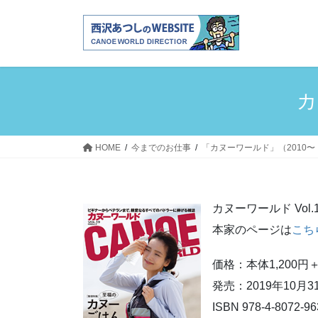
コ
ナ
ン
ビ
テ
ゲ
ン
ー
ツ
シ
へ
ョ
カ
ス
ン
キ
に
ッ
移
HOME
今までのお仕事
「カヌーワールド」（2010
プ
動
カヌーワールド Vol.
本家のページは
こち
価格：本体1,200円
発売：2019年10月3
ISBN 978-4-8072-96