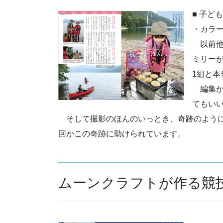
■ 子ど
・カラー
以前他
ミリー
1組と本
編集か
てもい
そして撮影のほんのいっとき、奇跡のように
回かこの奇跡に助けられています。
ムーンクラフトが作る競