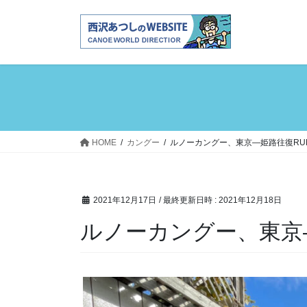
コ
ナ
ン
ビ
テ
ゲ
ン
ー
ツ
シ
へ
ョ
ス
ン
キ
に
ッ
移
HOME
カングー
ルノーカングー、東京―姫路往復RU
プ
動
2021年12月17日
/ 最終更新日時 :
2021年12月18日
ルノーカングー、東京