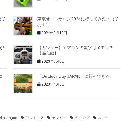
（そ
東京オートサロン2024に行ってきたよ（そ
の１）
2024年1月12日
トが
【カングー】エアコンの数字はメモリ？
【備忘録】
2023年8月8日
コ
「Outdoor Day JAPAN」に行ってきた。
2023年4月3日
withkangoo
アウトドア
カングー
キャンプ
ルノー