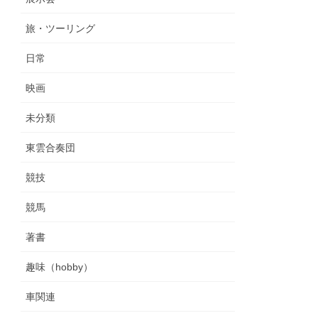
旅・ツーリング
日常
映画
未分類
東雲合奏団
競技
競馬
著書
趣味（hobby）
車関連