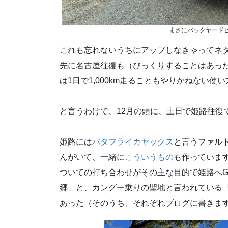
まさにバックヤード
これも忘れないうちにアップしなきゃってネ
先に名古屋往復も（びっくりすることはあっ
は1日で1,000km走ることもやりかねない
と言うわけで、12月の頭に、土日で姫路往復
姫路には
バタフライカヤックス
と言うファル
んがいて、一緒に
こういうもの
も作っていま
ついての打ち合わせがその主な目的で姫路へG
郷」と、カングー乗りの聖地と言われている
あった（そのうち、それぞれブログに書きま