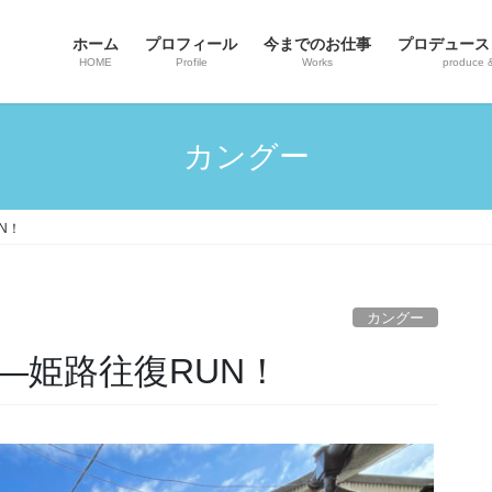
ホーム
プロフィール
今までのお仕事
プロデュース
HOME
Profile
Works
produce 
カングー
N！
カングー
―姫路往復RUN！