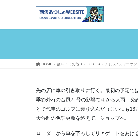
コ
ナ
ン
ビ
テ
ゲ
ン
ー
ツ
シ
へ
ョ
ス
ン
キ
に
ッ
移
HOME
趣味・その他
CLUB T-3（フォルクスワーゲ
プ
動
先の店に車の引き取りに行く。最初の予定で
季節外れの台風21号の影響で朝から大雨。免
とで代車のゴルフに乗り込んだ（こいつも13
大混雑の免許更新を終えて、ショップへ。
ローダーから車を下ろしてリアゲートをあけ