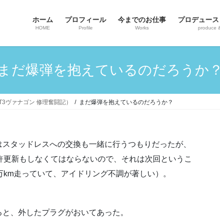
ホーム
プロフィール
今までのお仕事
プロデュース
HOME
Profile
Works
produce 
まだ爆弾を抱えているのだろうか
ンT3ヴァナゴン 修理奮闘記）
まだ爆弾を抱えているのだろうか？
はスタッドレスへの交換も一緒に行うつもりだったが、
許更新もしなくてはならないので、それは次回というこ
万km走っていて、アイドリング不調が著しい）。
ると、外したプラグがおいてあった。