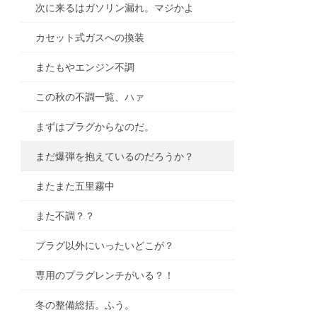
次に来るはガソリン漏れ。マジかよ
カセット式ガスへの換装
またもやエンジン不調
この秋の不調一覧、ハァ
まずはプラグからなのだ。
まだ爆弾を抱えているのだろうか？
またまた五里霧中
また不調？？
プラグ以外にいったいどこが？
専用のプラグレンチがいる？！
冬の整備総括。ふう。