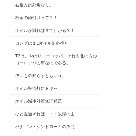
右後方は死角なり。
板金の値付けって？！
オイルが減れば音でわかる？！
ロングは１Lオイル缶必携だ。
T3は、やはりヨーロッパ、それも北の方の
ヨーロッパの車なのである。
怖いもの知らずともいう。
オイル警告灯にドキッ
オイル減少対策無理難題
ひと夏過ぎれば・・・故障の山
バナゴン・シンドロームの予兆