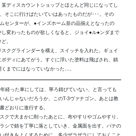
、某ディスカウントショップとほとんど同じになってし
、そこに行けばたいていはあったものだが･･･。その
ムセンターが、●インズホーム並の品揃えとなったの
し変わったものが欲しくなると、ジョイ●ル●ンダまで
けど。
ジスクグラインダーを構え、スイッチを入れた。ギュイ
にボディにあてがう。すぐに浮いた塗料は飛ばされ、錆
開くまでにはなっていなかった…。
0年経った車にしては、寧ろ錆びていない、と言っても
いんじゃないだろうか、このT-3ヴァナゴン。あとは教
書どおりに進行する。
スクで大まかに削ったあとに、布やすりやゴムやすり、
ラシで錆を丁寧に落としていき、金属面を出す。パテの
い付きをよくするために、多少ザラザラにしておくこと