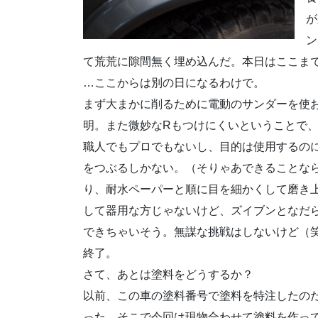
が
ン
て荒荒に隙間無く埋め込んだ。本日はここま
…ここからは別の日になるわけで。
まず大まかに削るために電動のサンダーを使
明。また微妙なRもつけにくいということで
職人でもプロでもないし、目的は使用するの
をつぶるしかない。（そりゃあできることな
り、耐水ペーパーと順に目を細かくして磨き
して器用な方じゃないけど、ズイブンとなだ
できちゃいそう。無謀な挑戦はしないけど（
終了。
さて、あとは塗料をどうするか？
以前、この車の塗料番号で塗料を特注したの
った。そこで今回は現物合わせて塗料を作っ