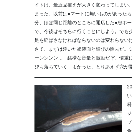
イトは、最近品揃えが大きく変わってしまい
まった。以前は●マートに無いものがあったら
分、ほぼ同じ距離のところに開店した●忠ホー
で、今後はそちらに行くことにしよう。でも少
足を延ばさなければならないのは変わらない
さて、まずは浮いた塗装面と錆びの除去だ。
ーンンンン… 結構な音量と振動だぞ。慎重
びも落ちていく。よかった、とりあえず穴が
2
い
科
ジ
ブ
食