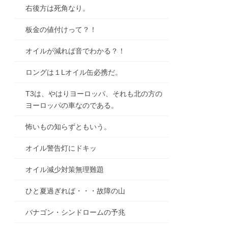
右後方は死角なり。
板金の値付けって？！
オイルが減れば音でわかる？！
ロングは１Lオイル缶必携だ。
T3は、やはりヨーロッパ、それも北の方の
ヨーロッパの車なのである。
怖いもの知らずともいう。
オイル警告灯にドキッ
オイル減少対策無理難題
ひと夏過ぎれば・・・故障の山
バナゴン・シンドロームの予兆