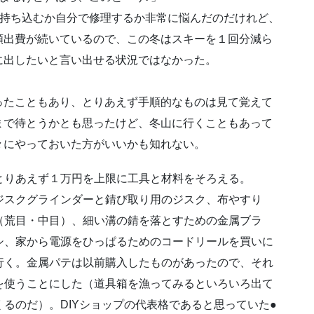
持ち込むか自分で修理するか非常に悩んだのだけれど、
額出費が続いているので、この冬はスキーを１回分減ら
に出したいと言い出せる状況ではなかった。
ったこともあり、とりあえず手順的なものは見て覚えて
まで待とうかとも思ったけど、冬山に行くこともあって
々にやっておいた方がいいかも知れない。
とりあえず１万円を上限に工具と材料をそろえる。
ジスクグラインダーと錆び取り用のジスク、布やすり
（荒目・中目）、細い溝の錆を落とすための金属ブラ
シ、家から電源をひっぱるためのコードリールを買いに
行く。金属パテは以前購入したものがあったので、それ
を使うことにした（道具箱を漁ってみるといろいろ出て
くるのだ）。DIYショップの代表格であると思っていた●