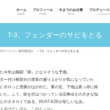
ホーム
プロフィール
今までのお仕事
プロデュース
HOME
Profile
Works
produce 
T-3、フェンダーのサビをとる
ンT3ヴァナゴン 修理奮闘記）
T-3、フェンダーのサビをとる
た今年は格闘「期」となりそうな予感。
ダー付け根部分の塗装の盛り上がりが気になっていた
にボロっと塗膜がはがれた。案の定、下地は真っ赤に錆
いた。ふう、鉄を沢山つかっている旧車ゆえの大きな悩
とのタタカイである。RUST-EZEが欲しいなあ。
よるけど）ほら、このと～り♪」