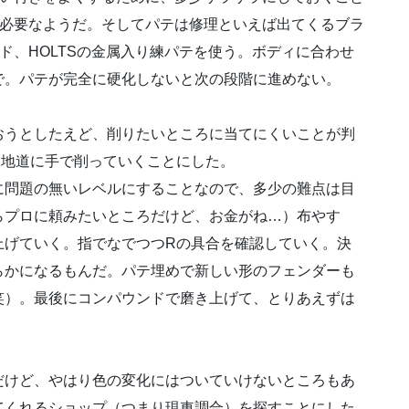
必要なようだ。そしてパテは修理といえば出てくるブラ
ド、HOLTSの金属入り練パテを使う。ボディに合わせ
で。パテが完全に硬化しないと次の段階に進めない。
おうとしたえど、削りたいところに当てにくいことが判
、地道に手で削っていくことにした。
に問題の無いレベルにすることなので、多少の難点は目
らプロに頼みたいところだけど、お金がね…）布やす
上げていく。指でなでつつRの具合を確認していく。決
らかになるもんだ。パテ埋めで新しい形のフェンダーも
笑）。最後にコンパウンドで磨き上げて、とりあえずは
だけど、やはり色の変化にはついていけないところもあ
てくれるショップ（つまり現車調合）を探すことにした