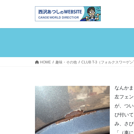
コ
ナ
ン
ビ
テ
ゲ
ン
ー
ツ
シ
へ
ョ
ス
ン
キ
に
ッ
移
HOME
趣味・その他
CLUB T-3（フォルクスワーゲ
プ
動
なんかま
左フェン
が、つい
び付いて
み、さび
「（車に