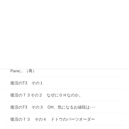
シーカヤックを高～い屋根に載せるために（その２）
リコール対応･･･やっぱりダメじゃん。
T3ウェストファリア・MOSAIK（モザイク）
Ｔ３オーバーホール、ようやくゴールが見えてきた
車の音楽対策を開始する
ワーゲンＴ３ウェストファリアが載っている絵本「Motor
Panic」（再）
復活のT3 その１
復活のＴ３その２ なぜにＯＨなのか。
復活のT3 その３ OH、気になるお値段は･･･
復活のＴ３ その４ ドトウのパーツオーダー