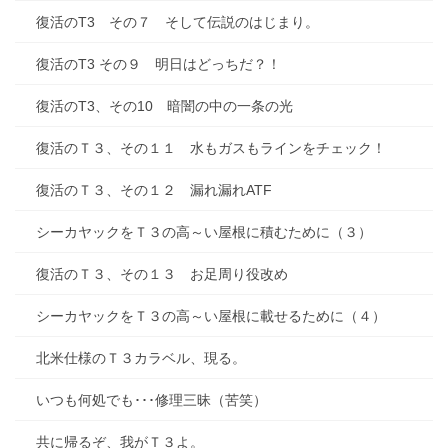
復活のT3 その７ そして伝説のはじまり。
復活のT3 その９ 明日はどっちだ？！
復活のT3、その10 暗闇の中の一条の光
復活のＴ３、その１１ 水もガスもラインをチェック！
復活のＴ３、その１２ 漏れ漏れATF
シーカヤックをＴ３の高～い屋根に積むために（３）
復活のＴ３、その１３ お足周り役改め
シーカヤックをＴ３の高～い屋根に載せるために（４）
北米仕様のＴ３カラベル、現る。
いつも何処でも･･･修理三昧（苦笑）
共に帰るぞ、我がＴ３よ。