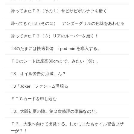
帰ってきたＴ３（その１）サビサビボルナツを磨く
帰ってきたT3（その２） アンダーグリルの色味をあわせる
帰ってきたＴ３（３）リアのルーバーを磨く！
T3のたまには快適装備 i-pod miniを導入する。
Ｔ３のシートは座高80cmまで、みたい（笑）。
T3、オイル警告灯点滅…ん？
T3「Joker」ファントム号現る
ＥＴＣカードを申し込む
T3、大阪初夏の陣。第２次修理の準備なのだ。
Ｔ３、大阪へ向けて出発する。しかしまたもオイル警告ブザ
ーが？！