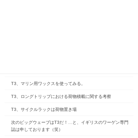
T3、四国をほぼ一周する。
T3、防水カーゴバックを取り付けてみる。
T3、サーモスタット、コイルなど海外オーダー
Y’S CUP（ビートルレース）、2006年シリーズ
T3 T2パーツ互換性の話
T3、エンジンからのカチャカチャ音
T3、マリン用ワックスを使ってみる。
T3、ロングトリップにおける荷物積載に関する考察
T3、サイクルラックは荷物置き場
次のビッグウェーブはT3だ！…と、イギリスのワーゲン専門
誌は申しております（笑）