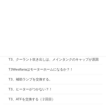
T3、専用ダッシュボードトレイがあった。
T3の専門書、やっぱりドイツ語なのです。
Ｔ３、ラジエーターのオーバークール
T3,スイベルを外してT3ヴァナゴンGL本来のシートの高さに
する。
T3、ついに10万マイルオーバー！
T3、クーラント吹き出しは、メインタンクのキャップが原因
T3Westfariaはモーターホームになるか？！
T3、補助ランプを交換する。
T3、ヒーターがつかない？！
T3、ATFを交換する（２回目）