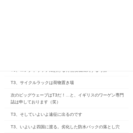
T3、サーモスタット、コイルなど海外オーダー
Y’S CUP（ビートルレース）、2006年シリーズ
T3 T2パーツ互換性の話
T3、エンジンからのカチャカチャ音
T3、マリン用ワックスを使ってみる。
T3、ロングトリップにおける荷物積載に関する考察
T3、サイクルラックは荷物置き場
次のビッグウェーブはT3だ！…と、イギリスのワーゲン専門
誌は申しております（笑）
T3、そしていよいよ遠征に出るのです
T3、いよいよ四国に渡る。劣化した防水バックの落とし穴