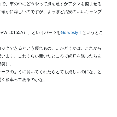
ので、車の中にどうやって風を通すかアタマを悩ませる
ば確かに涼しいのですが、よっぽど治安のいいキャンプ
ch（#GVW-10155A）」というパーツを
Go westy！
というとこ
ロックできるという優れもの。…かどうかは、これから
思います。これくらい開いたところで網戸を張ったらあ
苦笑）。
サーフのように開いてくれたらとても嬉しいのにな、と
開く箱車ってあるのかな。