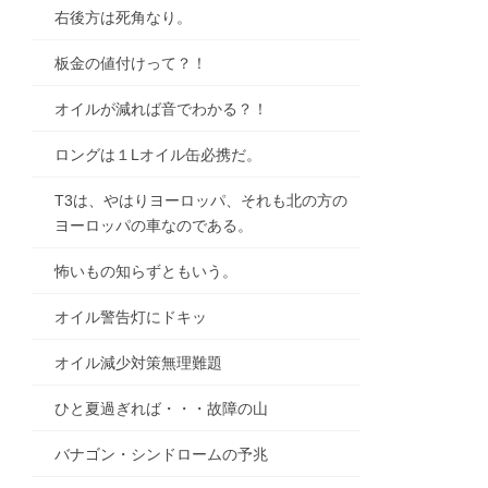
右後方は死角なり。
板金の値付けって？！
オイルが減れば音でわかる？！
ロングは１Lオイル缶必携だ。
T3は、やはりヨーロッパ、それも北の方の
ヨーロッパの車なのである。
怖いもの知らずともいう。
オイル警告灯にドキッ
オイル減少対策無理難題
ひと夏過ぎれば・・・故障の山
バナゴン・シンドロームの予兆