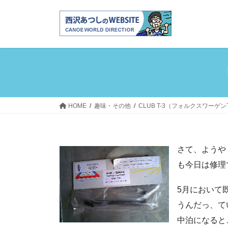
コ
ナ
ン
ビ
テ
ゲ
ン
ー
ツ
シ
へ
ョ
ス
ン
キ
に
ッ
移
HOME
趣味・その他
CLUB T-3（フォルクスワーゲ
プ
動
さて、ようや
も今日は修理
5月において
うんだっ、て
中泊になると