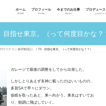
ホーム
プロフィール
今までのお仕事
プロデュース
HOME
Profile
Works
produce 
3、目指せ東京。（って何度目かな？
ンT3ヴァナゴン 修理奮闘記）
T3、目指せ東京。（って何度目かな？？）
ガレージで最後の調整をしてから出発した。
しかしとりあえず名神に載ったのはいいものの、
多賀SAで早々にダウン。
仮眠を取ったあと、東へ向かう。東名はすいてお
り、順調に飛ばしていく。