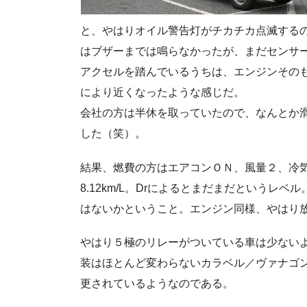
と、やはりオイル警告灯がチカチカ点滅する
はブザーまでは鳴らなかったが、まだセンサ
アクセルを踏んでいるうちは、エンジンその
により近くなったような感じだ。
会社の方は半休を取っていたので、なんとか
した（笑）。
結果、燃費の方はエアコンＯＮ、風量２、冷気１／３
8.12km/L。Drによるとまだまだというレ
はないかということ。エンジン同様、やはり
やはり５極のリレーがついている車は少ないよ
装はほとんど変わらないカラベル／ヴァナゴ
更されているようなのである。