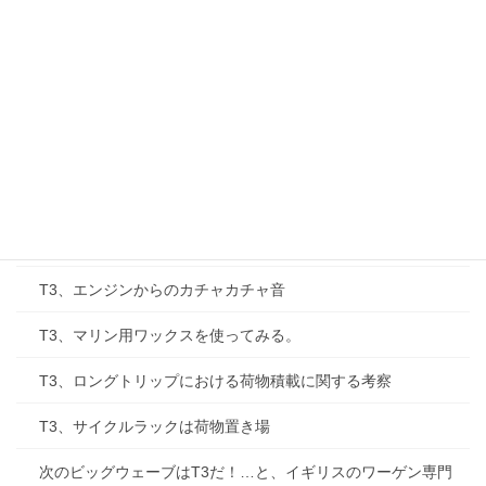
T3、Go Westyに注文したカーゴバックを開封する
T3、四国をほぼ一周する。
T3、防水カーゴバックを取り付けてみる。
T3、サーモスタット、コイルなど海外オーダー
Y’S CUP（ビートルレース）、2006年シリーズ
T3 T2パーツ互換性の話
T3、エンジンからのカチャカチャ音
T3、マリン用ワックスを使ってみる。
T3、ロングトリップにおける荷物積載に関する考察
T3、サイクルラックは荷物置き場
次のビッグウェーブはT3だ！…と、イギリスのワーゲン専門