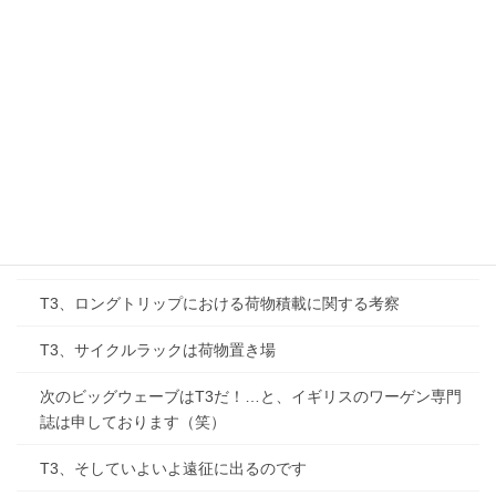
T3、防水カーゴバックを取り付けてみる。
T3、サーモスタット、コイルなど海外オーダー
Y’S CUP（ビートルレース）、2006年シリーズ
T3 T2パーツ互換性の話
T3、エンジンからのカチャカチャ音
T3、マリン用ワックスを使ってみる。
T3、ロングトリップにおける荷物積載に関する考察
T3、サイクルラックは荷物置き場
次のビッグウェーブはT3だ！…と、イギリスのワーゲン専門
誌は申しております（笑）
T3、そしていよいよ遠征に出るのです