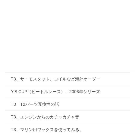
T3、補助ランプを交換する。
T3、ヒーターがつかない？！
T3、ATFを交換する（２回目）
T3、Go Westyに注文したカーゴバックを開封する
T3、四国をほぼ一周する。
T3、防水カーゴバックを取り付けてみる。
T3、サーモスタット、コイルなど海外オーダー
Y’S CUP（ビートルレース）、2006年シリーズ
T3 T2パーツ互換性の話
T3、エンジンからのカチャカチャ音
T3、マリン用ワックスを使ってみる。