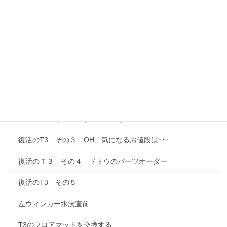
T3ウェストファリア・MOSAIK（モザイク）
Ｔ３オーバーホール、ようやくゴールが見えてきた
車の音楽対策を開始する
ワーゲンＴ３ウェストファリアが載っている絵本「Motor
Panic」（再）
復活のT3 その１
復活のＴ３その２ なぜにＯＨなのか。
復活のT3 その３ OH、気になるお値段は･･･
復活のＴ３ その４ ドトウのパーツオーダー
復活のT3 その５
左ウィンカー水没直前
T3のフロアマットを交換する