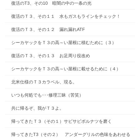
復活のT3、その10 暗闇の中の一条の光
復活のＴ３、その１１ 水もガスもラインをチェック！
復活のＴ３、その１２ 漏れ漏れATF
シーカヤックをＴ３の高～い屋根に積むために（３）
復活のＴ３、その１３ お足周り役改め
シーカヤックをＴ３の高～い屋根に載せるために（４）
北米仕様のＴ３カラベル、現る。
いつも何処でも･･･修理三昧（苦笑）
共に帰るぞ、我がＴ３よ。
帰ってきたＴ３（その１）サビサビボルナツを磨く
帰ってきたT3（その２） アンダーグリルの色味をあわせる