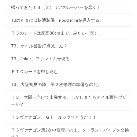
帰ってきたＴ３（３）リアのルーバーを磨く！
T3のたまには快適装備 i-pod miniを導入する。
Ｔ３のシートは座高80cmまで、みたい（笑）。
T3、オイル警告灯点滅…ん？
T3「Joker」ファントム号現る
ＥＴＣカードを申し込む
T3、大阪初夏の陣。第２次修理の準備なのだ。
Ｔ３、大阪へ向けて出発する。しかしまたもオイル警告ブザ
ーが？！
Ｔ３ヴァナゴン、ＧＴＩルックでどうだ！！
Ｔ３ヴァナゴン第2次中修理その１、クーラントパイプを交換