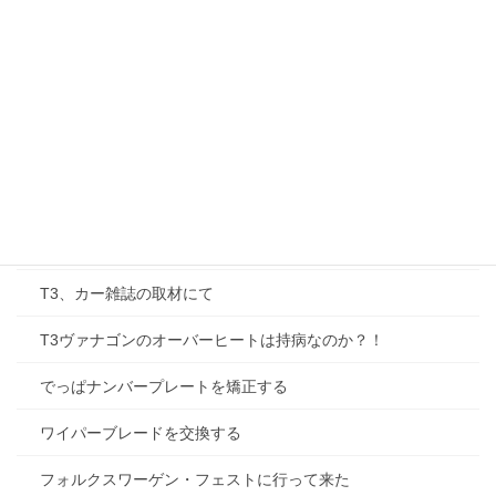
T3、すべるミッション、添加剤で防げる？
T3、ハンチングという現象
牛窓に行って、大阪に行って、修理なり
アイドリング不良はどうなった？
ポップアップルーフが閉まらない
T-3のメディア掲載状況などを
T3、カー雑誌の取材にて
T3ヴァナゴンのオーバーヒートは持病なのか？！
でっぱナンバープレートを矯正する
ワイパーブレードを交換する
フォルクスワーゲン・フェストに行って来た