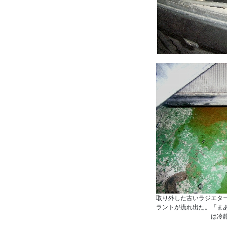
取り外した古いラジエタ
ラントが流れ出た。「ま
は冷