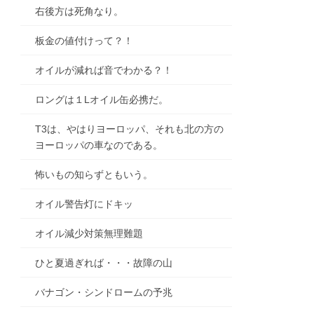
右後方は死角なり。
板金の値付けって？！
オイルが減れば音でわかる？！
ロングは１Lオイル缶必携だ。
T3は、やはりヨーロッパ、それも北の方の
ヨーロッパの車なのである。
怖いもの知らずともいう。
オイル警告灯にドキッ
オイル減少対策無理難題
ひと夏過ぎれば・・・故障の山
バナゴン・シンドロームの予兆