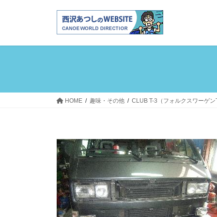
コ
ナ
ン
ビ
テ
ゲ
ン
ー
ツ
シ
へ
ョ
ス
ン
キ
に
ッ
移
HOME
趣味・その他
CLUB T-3（フォルクスワーゲ
プ
動