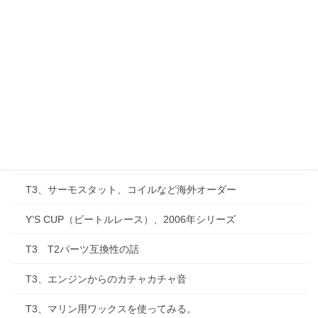
T3、補助ランプを交換する。
T3、ヒーターがつかない？！
T3、ATFを交換する（２回目）
T3、Go Westyに注文したカーゴバックを開封する
T3、四国をほぼ一周する。
T3、防水カーゴバックを取り付けてみる。
T3、サーモスタット、コイルなど海外オーダー
Y’S CUP（ビートルレース）、2006年シリーズ
T3 T2パーツ互換性の話
T3、エンジンからのカチャカチャ音
T3、マリン用ワックスを使ってみる。