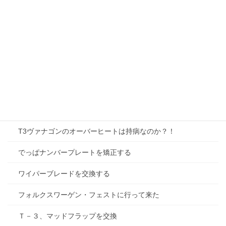
T3、ハンチングという現象
牛窓に行って、大阪に行って、修理なり
アイドリング不良はどうなった？
ポップアップルーフが閉まらない
T-3のメディア掲載状況などを
T3、カー雑誌の取材にて
T3ヴァナゴンのオーバーヒートは持病なのか？！
でっぱナンバープレートを矯正する
ワイパーブレードを交換する
フォルクスワーゲン・フェストに行って来た
Ｔ－３、マッドフラップを交換