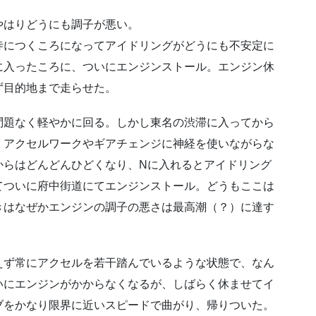
やはりどうにも調子が悪い。
寺につくころになってアイドリングがどうにも不安定に
に入ったころに、ついにエンジンストール。エンジン休
ず目的地まで走らせた。
問題なく軽やかに回る。しかし東名の渋滞に入ってから
。アクセルワークやギアチェンジに神経を使いながらな
からはどんどんひどくなり、Nに入れるとアイドリング
てついに府中街道にてエンジンストール。どうもここは
きはなぜかエンジンの調子の悪さは最高潮（？）に達す
えず常にアクセルを若干踏んでいるような状態で、なん
いにエンジンがかからなくなるが、しばらく休ませてイ
ブをかなり限界に近いスピードで曲がり、帰りついた。