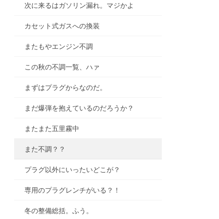
次に来るはガソリン漏れ。マジかよ
カセット式ガスへの換装
またもやエンジン不調
この秋の不調一覧、ハァ
まずはプラグからなのだ。
まだ爆弾を抱えているのだろうか？
またまた五里霧中
また不調？？
プラグ以外にいったいどこが？
専用のプラグレンチがいる？！
冬の整備総括。ふう。