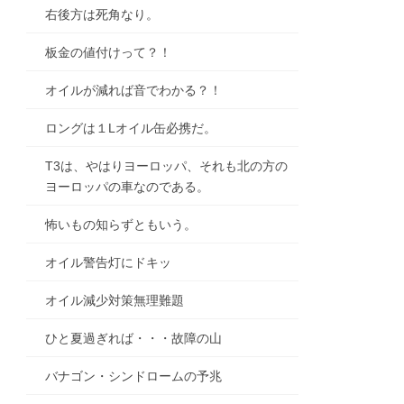
右後方は死角なり。
板金の値付けって？！
オイルが減れば音でわかる？！
ロングは１Lオイル缶必携だ。
T3は、やはりヨーロッパ、それも北の方の
ヨーロッパの車なのである。
怖いもの知らずともいう。
オイル警告灯にドキッ
オイル減少対策無理難題
ひと夏過ぎれば・・・故障の山
バナゴン・シンドロームの予兆