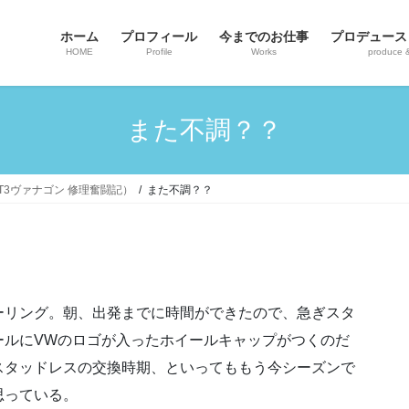
ホーム
プロフィール
今までのお仕事
プロデュース
HOME
Profile
Works
produce 
また不調？？
ンT3ヴァナゴン 修理奮闘記）
また不調？？
ーリング。朝、出発までに時間ができたので、急ぎスタ
ールにVWのロゴが入ったホイールキャップがつくのだ
スタッドレスの交換時期、といってももう今シーズンで
思っている。