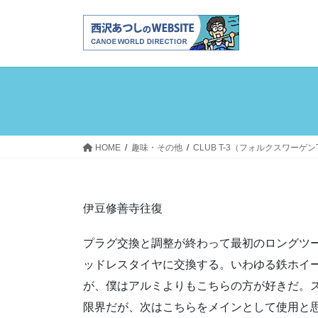
コ
ナ
ン
ビ
テ
ゲ
ン
ー
ツ
シ
へ
ョ
ス
ン
キ
に
ッ
移
HOME
趣味・その他
CLUB T-3（フォルクスワーゲ
プ
動
伊豆修善寺往復
プラグ交換と調整が終わって最初のロングツ
ッドレスタイヤに交換する。いわゆる鉄ホイ
が、僕はアルミよりもこちらの方が好きだ。
限界だが、次はこちらをメインとして使用と