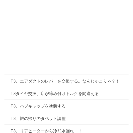
次のビッグウェーブはT3だ！…と、イギリスのワーゲン専門
誌は申しております（笑）
T3、そしていよいよ遠征に出るのです
T3、いよいよ四国に渡る。劣化した防水バックの落とし穴
T3、四国走行開始！…しかしまたしても
T3、Bus Dept カーゴバック
T3、エアダクトのレバーを交換する。なんじゃこりゃ？！
T3タイヤ交換、店が締め付けトルクを間違える
T3、ハブキャップを塗装する
T3、旅の帰りのタペット調整
T3、リアヒーターから冷却水漏れ！！