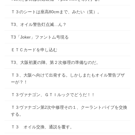
Ｔ３のシートは座高80cmまで、みたい（笑）。
T3、オイル警告灯点滅…ん？
T3「Joker」ファントム号現る
ＥＴＣカードを申し込む
T3、大阪初夏の陣。第２次修理の準備なのだ。
Ｔ３、大阪へ向けて出発する。しかしまたもオイル警告ブザ
ーが？！
Ｔ３ヴァナゴン、ＧＴＩルックでどうだ！！
Ｔ３ヴァナゴン第2次中修理その１、クーラントパイプを交換
する。
Ｔ３ オイル交換、通説を覆す。