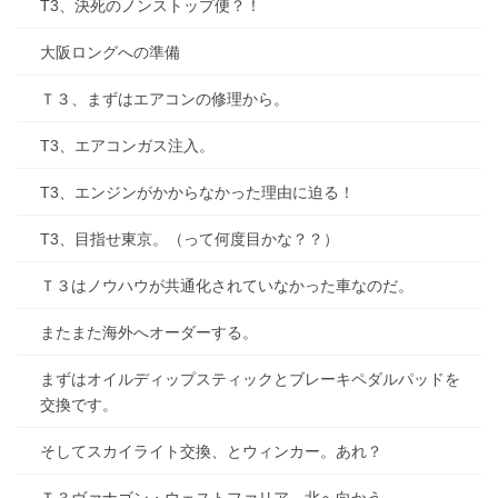
T3、決死のノンストップ便？！
大阪ロングへの準備
Ｔ３、まずはエアコンの修理から。
T3、エアコンガス注入。
T3、エンジンがかからなかった理由に迫る！
T3、目指せ東京。（って何度目かな？？）
Ｔ３はノウハウが共通化されていなかった車なのだ。
またまた海外へオーダーする。
まずはオイルディップスティックとブレーキペダルパッドを
交換です。
そしてスカイライト交換、とウィンカー。あれ？
Ｔ３ヴァナゴン・ウェストファリア、北へ向かう。