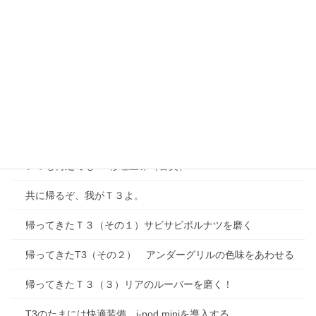
復活のＴ３、その１２ 漏れ漏れATF
シーカヤックをＴ３の高～い屋根に積むために（３）
復活のＴ３、その１３ お足周り役改め
シーカヤックをＴ３の高～い屋根に載せるために（４）
北米仕様のＴ３カラベル、現る。
いつも何処でも･･･修理三昧（苦笑）
共に帰るぞ、我がＴ３よ。
帰ってきたＴ３（その１）サビサビボルナツを磨く
帰ってきたT3（その２） アンダーグリルの色味をあわせる
帰ってきたＴ３（３）リアのルーバーを磨く！
T3のたまには快適装備 i-pod miniを導入する。