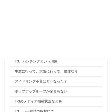
T3、旅の帰りのタペット調整
T3、リアヒーターから冷却水漏れ！！
T3、正常なサーモスタット
T3、ウィンカーレンズを取り替える
T3、マッドフラップを交換する
T3、すべるミッション、添加剤で防げる？
T3、ハンチングという現象
牛窓に行って、大阪に行って、修理なり
アイドリング不良はどうなった？
ポップアップルーフが閉まらない
T-3のメディア掲載状況などを
T3、カー雑誌の取材にて