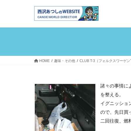
コ
ナ
ン
ビ
テ
ゲ
ン
ー
ツ
シ
へ
ョ
ス
ン
キ
に
ッ
移
HOME
趣味・その他
CLUB T-3（フォルクスワーゲ
プ
動
諸々の事情に
を整える。
イグニッショ
ので、先日買
二回往復、燃