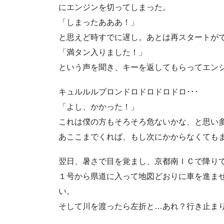
にエンジンを切ってしまった。
「しまったあああ！」
と思えど時すでに遅し。あとは再スタートが
「満タン入りました！」
という声を聞き、キーを返してもらってエン
キュルルルブロンドロドロドロドロ･･･
「よし、かかった！」
これは僕の方もそろそろ危ないかな、と思い
あここまでくれば、もし次にかからなくても
翌日、暑さで目を覚まし、京都南ＩＣで降り
１号から県道に入って地図どおりに車を進ま
い。
そして川を渡ったら左折と…あれ？行き止ま