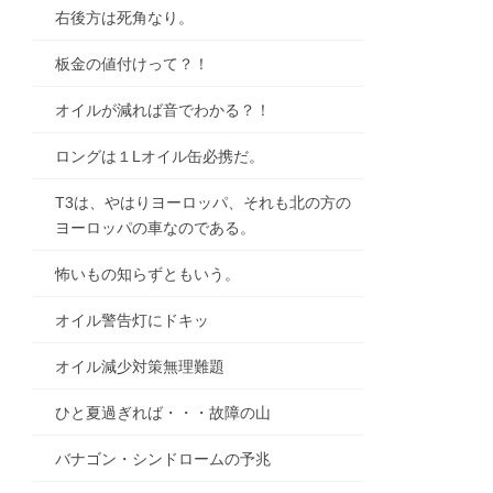
右後方は死角なり。
板金の値付けって？！
オイルが減れば音でわかる？！
ロングは１Lオイル缶必携だ。
T3は、やはりヨーロッパ、それも北の方の
ヨーロッパの車なのである。
怖いもの知らずともいう。
オイル警告灯にドキッ
オイル減少対策無理難題
ひと夏過ぎれば・・・故障の山
バナゴン・シンドロームの予兆