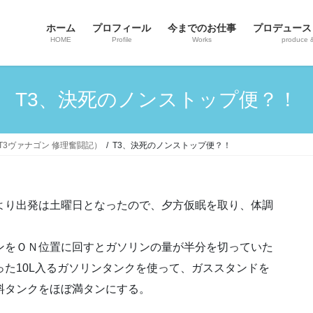
ホーム
プロフィール
今までのお仕事
プロデュース
HOME
Profile
Works
produce 
T3、決死のノンストップ便？！
ンT3ヴァナゴン 修理奮闘記）
T3、決死のノンストップ便？！
より出発は土曜日となったので、夕方仮眠を取り、体調
ンをＯＮ位置に回すとガソリンの量が半分を切っていた
った10L入るガソリンタンクを使って、ガススタンドを
料タンクをほぼ満タンにする。