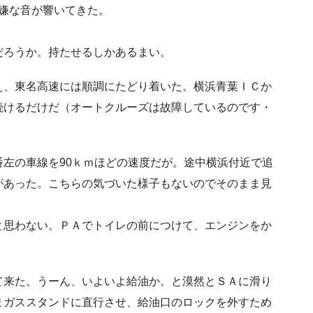
う嫌な音が響いてきた。
だろうか。持たせるしかあるまい。
え、東名高速には順調にたどり着いた。横浜青葉ＩＣか
続けるだけだ（オートクルーズは故障しているのです・
左の車線を90ｋｍほどの速度だが。途中横浜付近で追
があった。こちらの気づいた様子もないのでそのまま見
と思わない。ＰＡでトイレの前につけて、エンジンをか
て来た。うーん、いよいよ給油か。と漠然とＳＡに滑り
まガススタンドに直行させ、給油口のロックを外すため