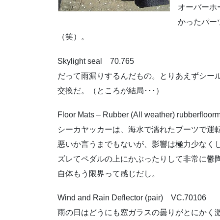
オーバーホ
かったパー
（笑）。
Skylight seal 70.765
だって雨漏りするんだもの。とりあえずシー
交換だ。（ところが結局･･･）
Floor Mats – Rubber (All weather) rubberfloor
シーカヤッカーは、海水で濡れたブーツで運
悪いか言うまでもないが、影響は極力少なく
ズレてペダルの上にかぶったりして非常に鬱
自体もう限界って感じだし。
Wind and Rain Deflector (pair) VC.70106
雨の日はどうにも窓ガラスの曇りがとにかく