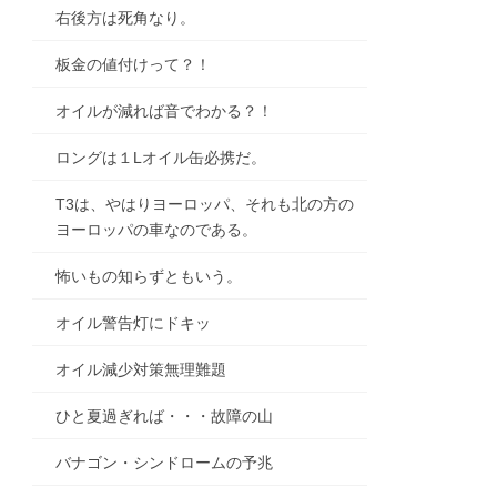
右後方は死角なり。
板金の値付けって？！
オイルが減れば音でわかる？！
ロングは１Lオイル缶必携だ。
T3は、やはりヨーロッパ、それも北の方の
ヨーロッパの車なのである。
怖いもの知らずともいう。
オイル警告灯にドキッ
オイル減少対策無理難題
ひと夏過ぎれば・・・故障の山
バナゴン・シンドロームの予兆