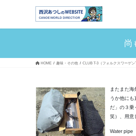
コ
ナ
ン
ビ
テ
ゲ
ン
ー
ツ
シ
へ
ョ
尚
ス
ン
キ
に
ッ
移
HOME
趣味・その他
CLUB T-3（フォルクスワーゲ
プ
動
またまた海
うか他にも
だ」の３乗
笑）、用意
Water pipe