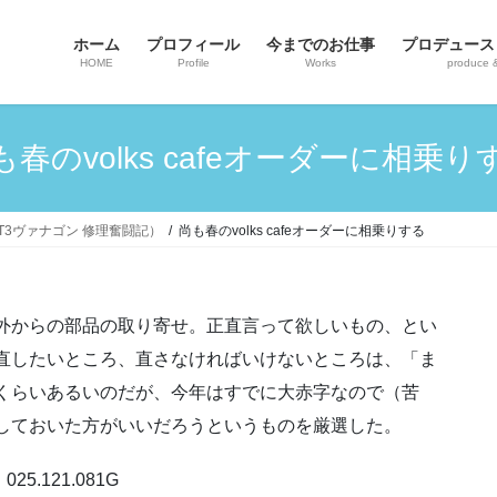
ホーム
プロフィール
今までのお仕事
プロデュース
HOME
Profile
Works
produce 
も春のvolks cafeオーダーに相乗り
ンT3ヴァナゴン 修理奮闘記）
尚も春のvolks cafeオーダーに相乗りする
外からの部品の取り寄せ。正直言って欲しいもの、とい
直したいところ、直さなければいけないところは、「ま
くらいあるいのだが、今年はすでに大赤字なので（苦
しておいた方がいいだろうというものを厳選した。
 025.121.081G