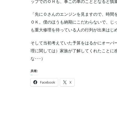
ップでのＯＨも、事この車のこととなると慎
「先にＯさんのエンジンを見ますので、時間
ＯＫ。僕のほうも納期にこだわらないで、じ
も重大修理を待っている人の行列が出来はじめ
そして当初考えていた予算をはるかにオーバ
理に関しては）家族が了解してくれたことに
な･･･）
共有:
Facebook
X