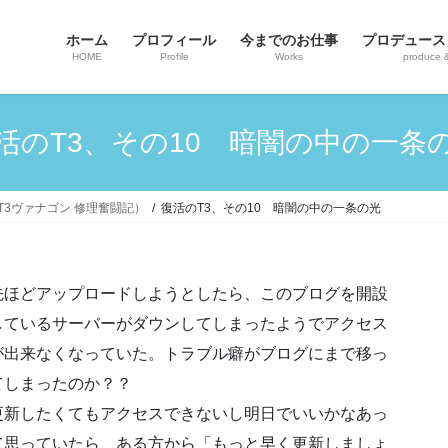
ホーム
プロフィール
今までのお仕事
プロデュース
HOME
Profile
Works
produce 
活のT3、その10 暗闇の中の一条
ンT3ヴァナゴン 修理奮闘記）
復活のT3、その10 暗闇の中の一条の光
先ほどアップロードしようとしたら、このブログを開設
しているサーバーがダウンしてしまったようでアクセス
が出来なくなっていた。トラブル癖がブログにまで移っ
てしまったのか？？
更新したくてもアクセスできないし明日でいいかなあっ
て思っていたら、ある方から「もっと早く更新しましょ