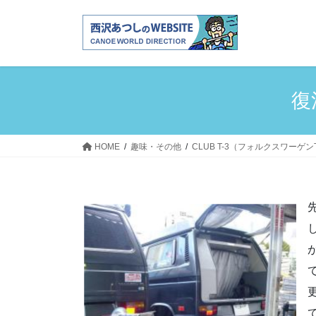
コ
ナ
ン
ビ
テ
ゲ
ン
ー
ツ
シ
へ
ョ
復
ス
ン
キ
に
ッ
移
HOME
趣味・その他
CLUB T-3（フォルクスワーゲ
プ
動