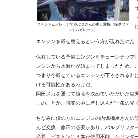
ファントムガレージで並ぶＯさんの車と愛機（提供ファ
ントムガレージ）
エンジンを載せ替えるという方が現れたのだ
保有している予備エンジンをチューンナップ
ンジンから水漏れが始まってしまったため、
つまり今載せているエンジンが下ろされるわ
ける可能性があるわけだ。
岡田メカを通じて値段を決めていただいた結
このことか。暗闇の中に差し込んだ一条の光
ちなみに僕の方のエンジンの内燃機屋さんの
んど交換、修正の必要があり。バルブリフタ
必要。ピストンは３本が使用不能。シリンダー