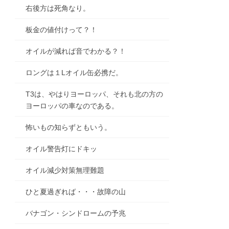
右後方は死角なり。
板金の値付けって？！
オイルが減れば音でわかる？！
ロングは１Lオイル缶必携だ。
T3は、やはりヨーロッパ、それも北の方の
ヨーロッパの車なのである。
怖いもの知らずともいう。
オイル警告灯にドキッ
オイル減少対策無理難題
ひと夏過ぎれば・・・故障の山
バナゴン・シンドロームの予兆