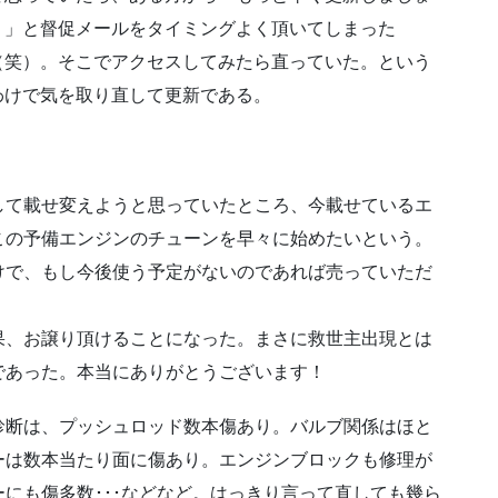
う」と督促メールをタイミングよく頂いてしまった
（笑）。そこでアクセスしてみたら直っていた。という
わけで気を取り直して更新である。
！
して載せ変えようと思っていたところ、今載せているエ
この予備エンジンのチューンを早々に始めたいという。
けで、もし今後使う予定がないのであれば売っていただ
果、お譲り頂けることになった。まさに救世主出現とは
であった。本当にありがとうございます！
診断は、プッシュロッド数本傷あり。バルブ関係はほと
ーは数本当たり面に傷あり。エンジンブロックも修理が
にも傷多数･･･などなど。はっきり言って直しても幾ら