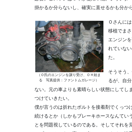
掛かるか分らないし、確実に直せるかも分から
Ｏさんには
移植でまさ
エンジンを
れていない
た。
そうそう、
（Ｏ氏のエンジンを譲り受け、ＯＨ始ま
る 写真提供：ファントムガレージ）
るが、自分
ない。元の車よりも素晴らしい状態にしてし
つけていきたい。
僕が言うのは折れたボルトを接着剤でくっつ
続けるとか（しかもブレーキホースなんてい
とを問題視しているのである。そしてそれを見