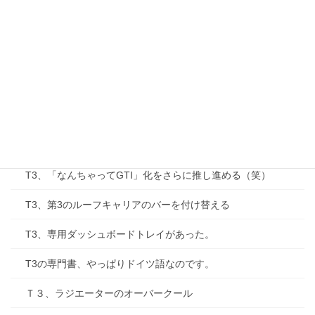
T3、新年初乗りにて早速トラブる。ファンが回らない？！
Ｔ３、マイナートラブルは永遠に（スモールランプ）
Ｔ３、ラジエターのエア抜きに挑戦！
T3、ヒューズを交換する。
T3、パネル照明が落ちる。
T3、「なんちゃってGTI」化をさらに推し進める（笑）
T3、第3のルーフキャリアのバーを付け替える
T3、専用ダッシュボードトレイがあった。
T3の専門書、やっぱりドイツ語なのです。
Ｔ３、ラジエーターのオーバークール